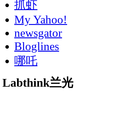
抓虾
My Yahoo!
newsgator
Bloglines
哪吒
Labthink兰光