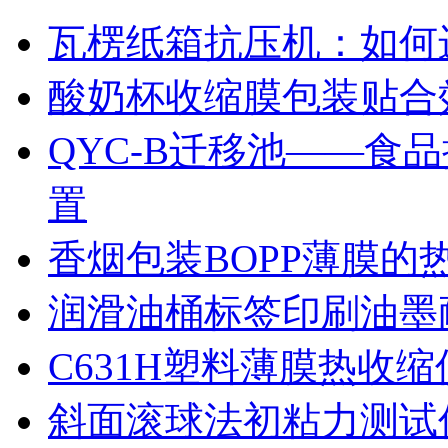
瓦楞纸箱抗压机：如何
酸奶杯收缩膜包装贴合
QYC-B迁移池——食
置
香烟包装BOPP薄膜的
润滑油桶标签印刷油墨
C631H塑料薄膜热收
斜面滚球法初粘力测试仪