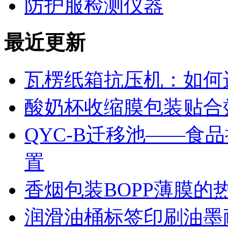
防护服检测仪器
最近更新
瓦楞纸箱抗压机：如何
酸奶杯收缩膜包装贴合
QYC-B迁移池——食
置
香烟包装BOPP薄膜的
润滑油桶标签印刷油墨