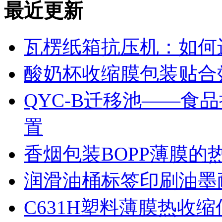
最近更新
瓦楞纸箱抗压机：如何
酸奶杯收缩膜包装贴合
QYC-B迁移池——食
置
香烟包装BOPP薄膜的
润滑油桶标签印刷油墨
C631H塑料薄膜热收