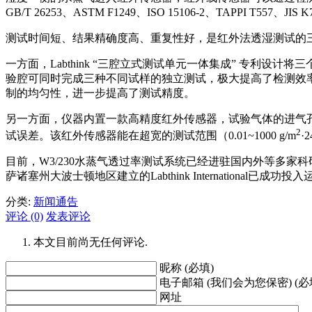
GB/T 26253、ASTM F1249、ISO 15106-2、TAPPI T557、
测试时间短、结果精确度高、重复性好，是红外法透湿测试的三大优
一方面，Labthink “三腔立式测试单元一体集成” 专
验腔可同时完成三种不同试样的独立测试，极大提高了检测效
制的均匀性，进一步提高了测试精度。
另一方面，仪器内置一款高精度红外传感器，试验气体的进气
2
试误差。该红外传感器能在超宽的测试范围（0.01~1000 g/m
·
目前，W3/230水蒸气透过率测试系统已经进驻国内外等多家科
萨诸塞州大波士顿地区建立的Labthink Internationa
分类:
新闻通告
评论 (0)
发表评论
本文目前尚无任何评论.
昵称 (必填)
电子邮箱 (我们会为您保密) (必
网址