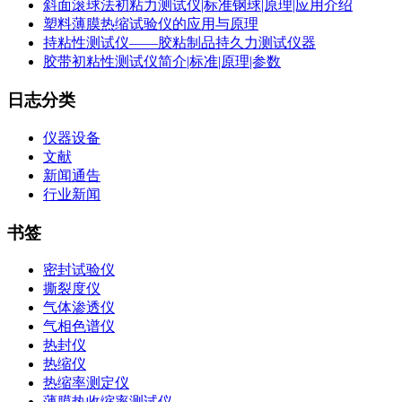
斜面滚球法初粘力测试仪|标准钢球|原理|应用介绍
塑料薄膜热缩试验仪的应用与原理
持粘性测试仪——胶粘制品持久力测试仪器
胶带初粘性测试仪简介|标准|原理|参数
日志分类
仪器设备
文献
新闻通告
行业新闻
书签
密封试验仪
撕裂度仪
气体渗透仪
气相色谱仪
热封仪
热缩仪
热缩率测定仪
薄膜热收缩率测试仪