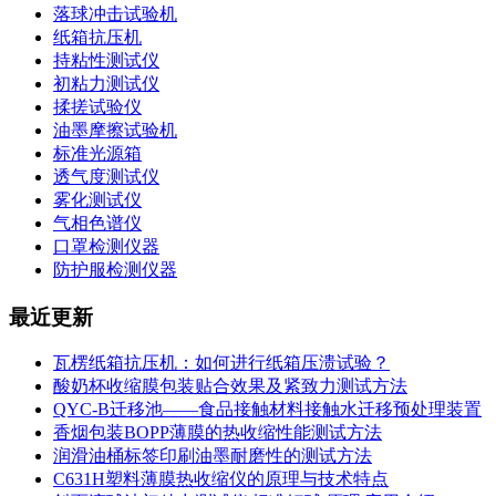
落球冲击试验机
纸箱抗压机
持粘性测试仪
初粘力测试仪
揉搓试验仪
油墨摩擦试验机
标准光源箱
透气度测试仪
雾化测试仪
气相色谱仪
口罩检测仪器
防护服检测仪器
最近更新
瓦楞纸箱抗压机：如何进行纸箱压溃试验？
酸奶杯收缩膜包装贴合效果及紧致力测试方法
QYC-B迁移池——食品接触材料接触水迁移预处理装置
香烟包装BOPP薄膜的热收缩性能测试方法
润滑油桶标签印刷油墨耐磨性的测试方法
C631H塑料薄膜热收缩仪的原理与技术特点