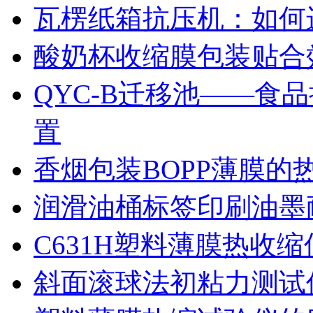
瓦楞纸箱抗压机：如何
酸奶杯收缩膜包装贴合
QYC-B迁移池——食
置
香烟包装BOPP薄膜的
润滑油桶标签印刷油墨
C631H塑料薄膜热收
斜面滚球法初粘力测试仪