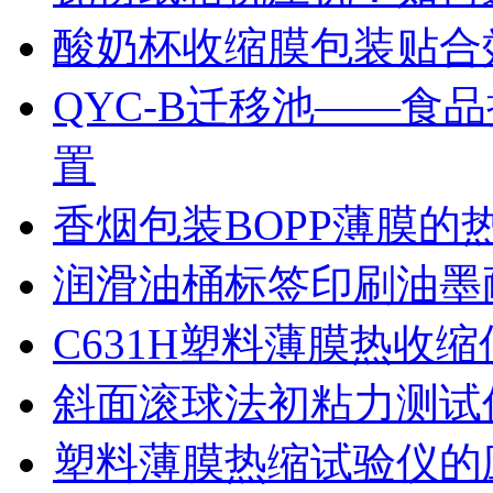
酸奶杯收缩膜包装贴合
QYC-B迁移池——食
置
香烟包装BOPP薄膜的
润滑油桶标签印刷油墨
C631H塑料薄膜热收
斜面滚球法初粘力测试仪
塑料薄膜热缩试验仪的