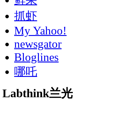
抓虾
My Yahoo!
newsgator
Bloglines
哪吒
Labthink兰光