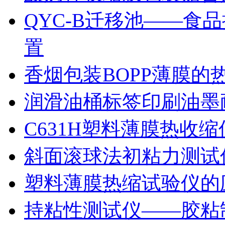
QYC-B迁移池——食
置
香烟包装BOPP薄膜的
润滑油桶标签印刷油墨
C631H塑料薄膜热收
斜面滚球法初粘力测试仪
塑料薄膜热缩试验仪的
持粘性测试仪——胶粘