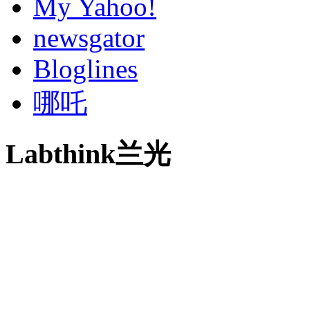
My Yahoo!
newsgator
Bloglines
哪吒
Labthink兰光