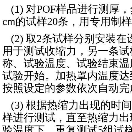
(1)
对
POF
样品进行测厚，
cm
的试样
20
条，用专用制样
(2)
取
2
条试样分别安装在
用于测试收缩力，另一条试
称、试验温度、试验结束温
试验开始。加热罩内温度达
按照设定的参数依次自动完
(3)
根据热缩力出现的时
样进行测试，直至热缩力出
验温度下，重复测试
5
组试