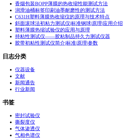
香烟包装BOPP薄膜的热收缩性能测试方法
润滑油桶标签印刷油墨耐磨性的测试方法
C631H塑料薄膜热收缩仪的原理与技术特点
斜面滚球法初粘力测试仪|标准钢球|原理|应用介绍
塑料薄膜热缩试验仪的应用与原理
持粘性测试仪——胶粘制品持久力测试仪器
胶带初粘性测试仪简介|标准|原理|参数
日志分类
仪器设备
文献
新闻通告
行业新闻
书签
密封试验仪
撕裂度仪
气体渗透仪
气相色谱仪