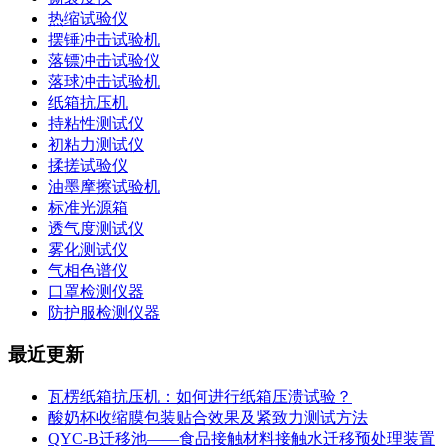
热缩试验仪
摆锤冲击试验机
落镖冲击试验仪
落球冲击试验机
纸箱抗压机
持粘性测试仪
初粘力测试仪
揉搓试验仪
油墨摩擦试验机
标准光源箱
透气度测试仪
雾化测试仪
气相色谱仪
口罩检测仪器
防护服检测仪器
最近更新
瓦楞纸箱抗压机：如何进行纸箱压溃试验？
酸奶杯收缩膜包装贴合效果及紧致力测试方法
QYC-B迁移池——食品接触材料接触水迁移预处理装置