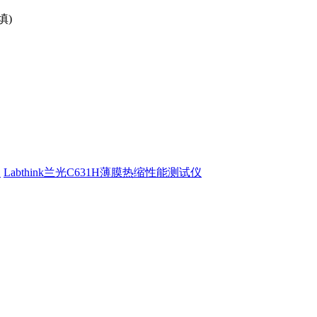
填)
幕
Labthink兰光C631H薄膜热缩性能测试仪