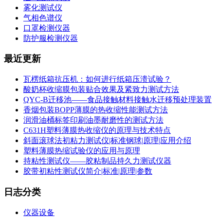
雾化测试仪
气相色谱仪
口罩检测仪器
防护服检测仪器
最近更新
瓦楞纸箱抗压机：如何进行纸箱压溃试验？
酸奶杯收缩膜包装贴合效果及紧致力测试方法
QYC-B迁移池——食品接触材料接触水迁移预处理装置
香烟包装BOPP薄膜的热收缩性能测试方法
润滑油桶标签印刷油墨耐磨性的测试方法
C631H塑料薄膜热收缩仪的原理与技术特点
斜面滚球法初粘力测试仪|标准钢球|原理|应用介绍
塑料薄膜热缩试验仪的应用与原理
持粘性测试仪——胶粘制品持久力测试仪器
胶带初粘性测试仪简介|标准|原理|参数
日志分类
仪器设备