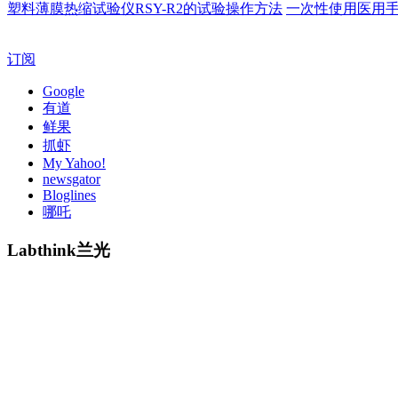
塑料薄膜热缩试验仪RSY-R2的试验操作方法
一次性使用医用
订阅
Google
有道
鲜果
抓虾
My Yahoo!
newsgator
Bloglines
哪吒
Labthink兰光