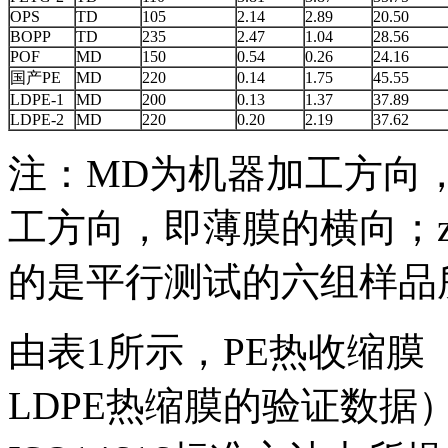
OPS
TD
105
2.14
2.89
20.50
BOPP
TD
235
2.47
1.04
28.56
POF
MD
150
0.54
0.26
24.16
国产PE
MD
220
0.14
1.75
45.55
LDPE-1
MD
200
0.13
1.37
37.89
LDPE-2
MD
220
0.20
2.19
37.62
注：MD为机器加工方向
工方向，即薄膜的横向；z
的是平行测试的六组样品
由表1所示，PE热收缩膜
LDPE热缩膜的验证数