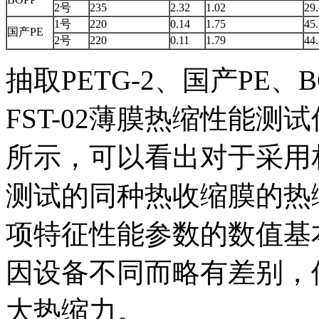
2号
235
2.32
1.02
29
1号
220
0.14
1.75
45
国产PE
2号
220
0.11
1.79
44
抽取PETG-2、国产PE
FST-02薄膜热缩性能
所示，可以看出对于采用
测试的同种热收缩膜的热
项特征性能参数的数值基本
因设备不同而略有差别，但仍
大热缩力。