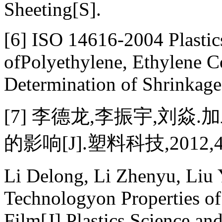
Sheeting[S].
[6] ISO 14616-2004 Plastic
ofPolyethylene, Ethylene C
Determination of ShrinkageS
[7] 李德龙,李振宇,刘
的影响[J].塑料科技,2012,40(
Li Delong, Li Zhenyu, Liu Y
Technologyon Properties o
Film[J].Plastics Science a