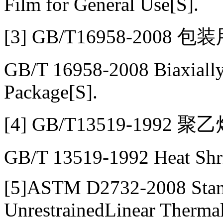
Film for General Use[S].
[3] GB/T16958-200
GB/T 16958-2008 Biaxially 
Package[S].
[4] GB/T13519-1992
GB/T 13519-1992 Heat Shri
[5]ASTM D2732-2008 Stand
UnrestrainedLinear Thermal