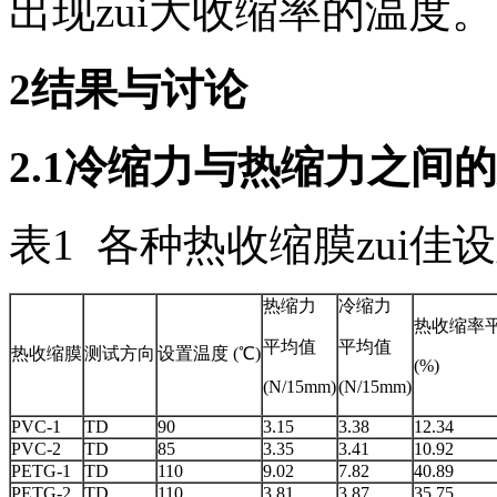
出现zui大收缩率的温度。
2结果与讨论
2.1冷缩力与热缩力之间
表1 各种热收缩膜zui
热缩力
冷缩力
热收缩率
平均值
平均值
热收缩膜
测试方向
设置温度 (℃)
(%)
(N/15mm)
(N/15mm)
PVC-1
TD
90
3.15
3.38
12.34
PVC-2
TD
85
3.35
3.41
10.92
PETG-1
TD
110
9.02
7.82
40.89
PETG-2
TD
110
3.81
3.87
35.75