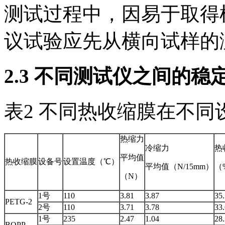
测试过程中，因易于取得
议试验应先从横向试样的
2.3 不同测试仪之间的稳
表2 不同热收缩膜在不
热缩力
冷缩力
热
平均值
热收缩膜
设备号
设置温度（℃）
平均值（N/15mm）
（
（N）
1号
110
3.81
3.87
35
PETG-2
2号
110
3.71
3.78
33
1号
235
2.47
1.04
28
BOPP