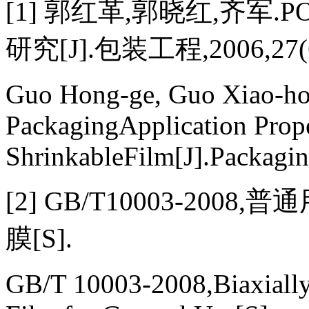
[1] 郭红革,郭晓红,齐军
研究[J].包装工程,2006,27(6)
Guo Hong-ge, Guo Xiao-hon
PackagingApplication Prop
ShrinkableFilm[J].Packagin
[2] GB/T10003-200
膜[S].
GB/T 10003-2008,Biaxiall