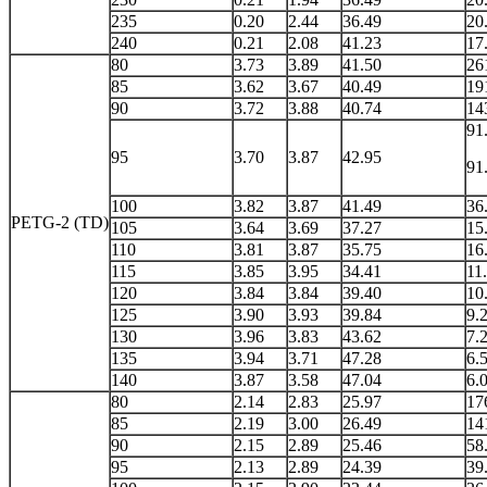
235
0.20
2.44
36.49
20
240
0.21
2.08
41.23
17
80
3.73
3.89
41.50
26
85
3.62
3.67
40.49
19
90
3.72
3.88
40.74
14
91
95
3.70
3.87
42.95
91
100
3.82
3.87
41.49
36
PETG-2 (TD)
105
3.64
3.69
37.27
15
110
3.81
3.87
35.75
16
115
3.85
3.95
34.41
11
120
3.84
3.84
39.40
10
125
3.90
3.93
39.84
9.
130
3.96
3.83
43.62
7.
135
3.94
3.71
47.28
6.
140
3.87
3.58
47.04
6.
80
2.14
2.83
25.97
17
85
2.19
3.00
26.49
14
90
2.15
2.89
25.46
58
95
2.13
2.89
24.39
39