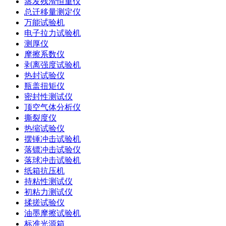
蒸发残渣恒重仪
总迁移量测定仪
万能试验机
电子拉力试验机
测厚仪
摩擦系数仪
剥离强度试验机
热封试验仪
瓶盖扭矩仪
密封性测试仪
顶空气体分析仪
撕裂度仪
热缩试验仪
摆锤冲击试验机
落镖冲击试验仪
落球冲击试验机
纸箱抗压机
持粘性测试仪
初粘力测试仪
揉搓试验仪
油墨摩擦试验机
标准光源箱