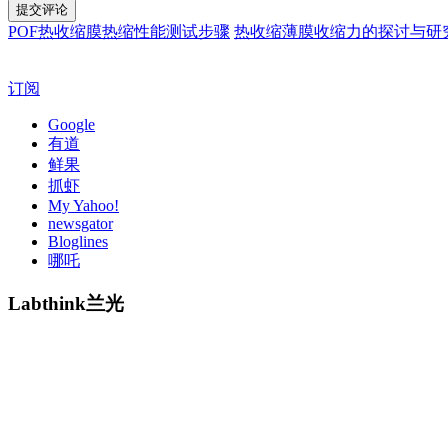
POF热收缩膜热缩性能测试步骤
热收缩薄膜收缩力的探讨与研
订阅
Google
有道
鲜果
抓虾
My Yahoo!
newsgator
Bloglines
哪吒
Labthink兰光