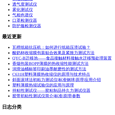
透气度测试仪
雾化测试仪
气相色谱仪
口罩检测仪器
防护服检测仪器
最近更新
瓦楞纸箱抗压机：如何进行纸箱压溃试验？
酸奶杯收缩膜包装贴合效果及紧致力测试方法
QYC-B迁移池——食品接触材料接触水迁移预处理装置
香烟包装BOPP薄膜的热收缩性能测试方法
润滑油桶标签印刷油墨耐磨性的测试方法
C631H塑料薄膜热收缩仪的原理与技术特点
斜面滚球法初粘力测试仪|标准钢球|原理|应用介绍
塑料薄膜热缩试验仪的应用与原理
持粘性测试仪——胶粘制品持久力测试仪器
胶带初粘性测试仪简介|标准|原理|参数
日志分类