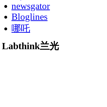
newsgator
Bloglines
哪吒
Labthink兰光