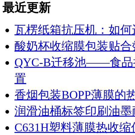
最近更新
瓦楞纸箱抗压机：如何
酸奶杯收缩膜包装贴合
QYC-B迁移池——食
置
香烟包装BOPP薄膜的
润滑油桶标签印刷油墨
C631H塑料薄膜热收