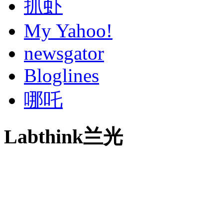
抓虾
My Yahoo!
newsgator
Bloglines
哪吒
Labthink兰光