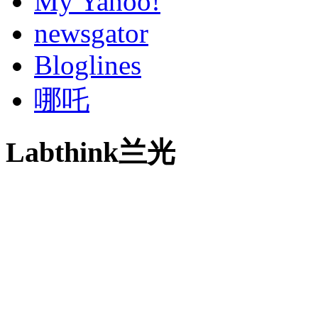
My Yahoo!
newsgator
Bloglines
哪吒
Labthink兰光