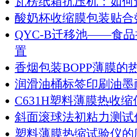
瓦楞纸箱抗压机：如何
酸奶杯收缩膜包装贴合
QYC-B迁移池——食
置
香烟包装BOPP薄膜的
润滑油桶标签印刷油墨
C631H塑料薄膜热收
斜面滚球法初粘力测试仪
塑料薄膜热缩试验仪的