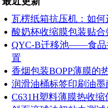
最近更新
瓦楞纸箱抗压机：如何
酸奶杯收缩膜包装贴合
QYC-B迁移池——食
置
香烟包装BOPP薄膜的
润滑油桶标签印刷油墨
C631H塑料薄膜热收