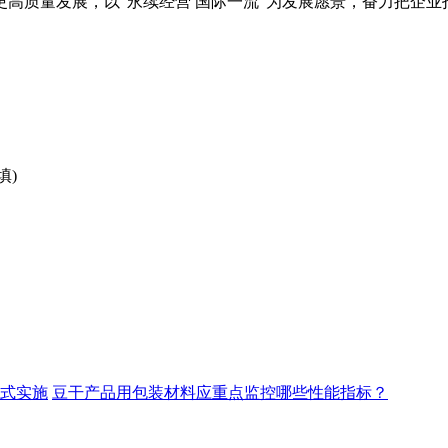
高质量发展，以“永续经营 国际一流”为发展愿景，奋力把企
填)
正式实施
豆干产品用包装材料应重点监控哪些性能指标？