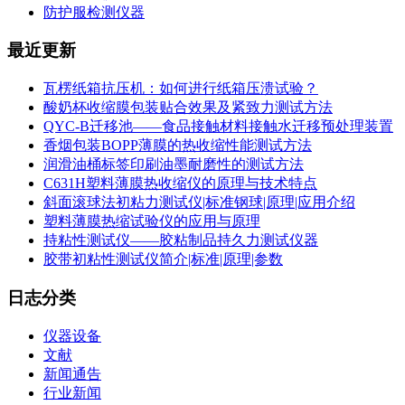
防护服检测仪器
最近更新
瓦楞纸箱抗压机：如何进行纸箱压溃试验？
酸奶杯收缩膜包装贴合效果及紧致力测试方法
QYC-B迁移池——食品接触材料接触水迁移预处理装置
香烟包装BOPP薄膜的热收缩性能测试方法
润滑油桶标签印刷油墨耐磨性的测试方法
C631H塑料薄膜热收缩仪的原理与技术特点
斜面滚球法初粘力测试仪|标准钢球|原理|应用介绍
塑料薄膜热缩试验仪的应用与原理
持粘性测试仪——胶粘制品持久力测试仪器
胶带初粘性测试仪简介|标准|原理|参数
日志分类
仪器设备
文献
新闻通告
行业新闻