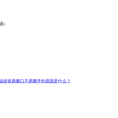
填)
锯齿状易撕口不易撕开的原因是什么？