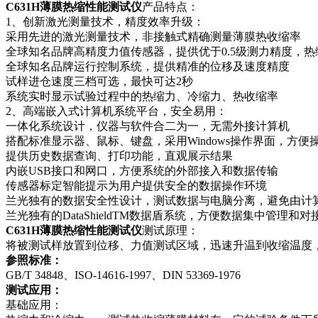
C631H薄膜热缩性能测试仪
产品特点：
1、创新激光测量技术，精度效率升级：
采用先进的激光测量技术，非接触式精确测量薄膜热收缩率
全球知名品牌高精度力值传感器，提供优于0.5级测力精度，
全球知名品牌运行控制系统，提供精准的位移及速度精度
试样进仓速度三档可选，最快可达2秒
系统实时显示试验过程中的热缩力、冷缩力、热收缩率
2、高端嵌入式计算机系统平台，安全易用：
一体化系统设计，仪器与软件合二为一，无需外接计算机
搭配标准显示器、鼠标、键盘，采用Windows操作界面，方便
提供历史数据查询、打印功能，直观展示结果
内嵌USB接口和网口，方便系统的外部接入和数据传输
传感器标定智能提示为用户提供安全的数据操作环境
兰光独有的数据安全性设计，测试数据与电脑分离，避免由计
兰光独有的DataShieldTM数据盾系统，方便数据集中管理和
C631H薄膜热缩性能测试仪
测试原理：
将被测试样放置到位移、力值测试区域，迅速升温到收缩温度
参照标准：
GB/T 34848、ISO-14616-1997、DIN 53369-1976
测试应用：
基础应用：