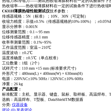
热缩力和冷缩力——测试热收缩薄膜材料在一定的试验条件下
热收缩率——热收缩薄膜材料在一定的试验条件下进行热收缩
C631H薄膜热缩性能测试仪
技术参数：
传感器规格：5N（标准）；10N、30N（可定制）
收缩力精度：示值±0.5%（传感器规格的10%-100%）；±0.05
显示分辨率：0.001N
位移测量范围：0.1～95 mm
位移传感器精度：±0.1 mm
收率率测量范围：0.1%~95%
工作温度范围：室温～210℃
温度波动：±0.2℃
温度准确度：±0.5℃（单点校准）
工位数量：1组（2个）
试样尺寸：110 mm ×15 mm (标准要求尺寸)
外形尺寸：480mm(L) × 400mm(W) × 630mm(H)
电源：220VAC±10% 50Hz / 120VAC±10% 60Hz
净重：26 kg
产品配置：
标准配置：主机、显示器、键盘、鼠标、取样板、高温焊布、T
选购：高温焊布、T型板、DataShieldTM数据盾
分类:
仪器设备
评论 (0)
发表评论