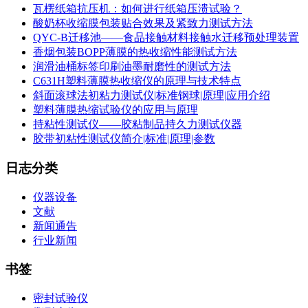
瓦楞纸箱抗压机：如何进行纸箱压溃试验？
酸奶杯收缩膜包装贴合效果及紧致力测试方法
QYC-B迁移池——食品接触材料接触水迁移预处理装置
香烟包装BOPP薄膜的热收缩性能测试方法
润滑油桶标签印刷油墨耐磨性的测试方法
C631H塑料薄膜热收缩仪的原理与技术特点
斜面滚球法初粘力测试仪|标准钢球|原理|应用介绍
塑料薄膜热缩试验仪的应用与原理
持粘性测试仪——胶粘制品持久力测试仪器
胶带初粘性测试仪简介|标准|原理|参数
日志分类
仪器设备
文献
新闻通告
行业新闻
书签
密封试验仪