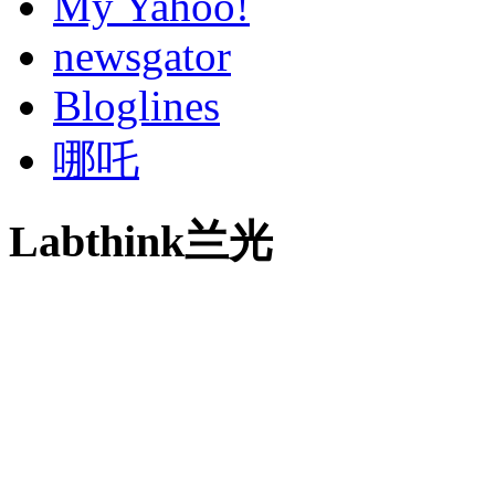
My Yahoo!
newsgator
Bloglines
哪吒
Labthink兰光