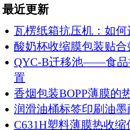
最近更新
瓦楞纸箱抗压机：如何
酸奶杯收缩膜包装贴合
QYC-B迁移池——食
置
香烟包装BOPP薄膜的
润滑油桶标签印刷油墨
C631H塑料薄膜热收