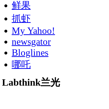
鲜果
抓虾
My Yahoo!
newsgator
Bloglines
哪吒
Labthink兰光