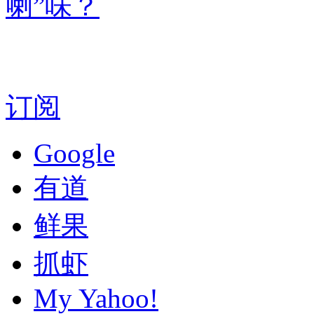
喇”味？
订阅
Google
有道
鲜果
抓虾
My Yahoo!