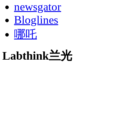
newsgator
Bloglines
哪吒
Labthink兰光