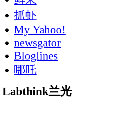
抓虾
My Yahoo!
newsgator
Bloglines
哪吒
Labthink兰光