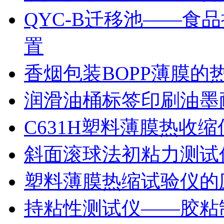
QYC-B迁移池——食
置
香烟包装BOPP薄膜的
润滑油桶标签印刷油墨
C631H塑料薄膜热收
斜面滚球法初粘力测试仪
塑料薄膜热缩试验仪的
持粘性测试仪——胶粘