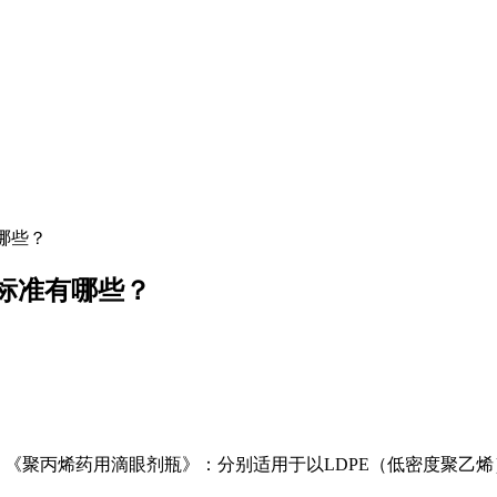
哪些？
标准有哪些？
072002 《聚丙烯药用滴眼剂瓶》：分别适用于以LDPE（低密