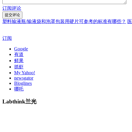
订阅评论
塑料输液瓶/输液袋和泡罩包装用硬片可参考的标准有哪些？
医
订阅
Google
有道
鲜果
抓虾
My Yahoo!
newsgator
Bloglines
哪吒
Labthink兰光