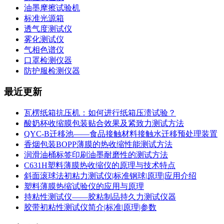
油墨摩擦试验机
标准光源箱
透气度测试仪
雾化测试仪
气相色谱仪
口罩检测仪器
防护服检测仪器
最近更新
瓦楞纸箱抗压机：如何进行纸箱压溃试验？
酸奶杯收缩膜包装贴合效果及紧致力测试方法
QYC-B迁移池——食品接触材料接触水迁移预处理装置
香烟包装BOPP薄膜的热收缩性能测试方法
润滑油桶标签印刷油墨耐磨性的测试方法
C631H塑料薄膜热收缩仪的原理与技术特点
斜面滚球法初粘力测试仪|标准钢球|原理|应用介绍
塑料薄膜热缩试验仪的应用与原理
持粘性测试仪——胶粘制品持久力测试仪器
胶带初粘性测试仪简介|标准|原理|参数