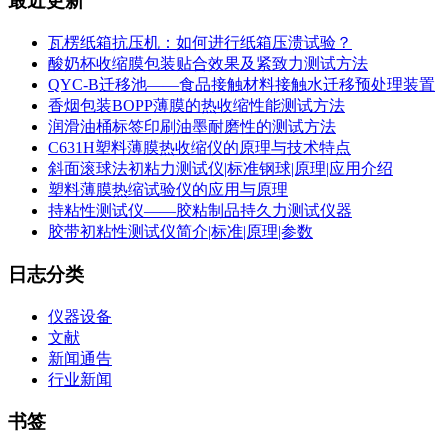
最近更新
瓦楞纸箱抗压机：如何进行纸箱压溃试验？
酸奶杯收缩膜包装贴合效果及紧致力测试方法
QYC-B迁移池——食品接触材料接触水迁移预处理装置
香烟包装BOPP薄膜的热收缩性能测试方法
润滑油桶标签印刷油墨耐磨性的测试方法
C631H塑料薄膜热收缩仪的原理与技术特点
斜面滚球法初粘力测试仪|标准钢球|原理|应用介绍
塑料薄膜热缩试验仪的应用与原理
持粘性测试仪——胶粘制品持久力测试仪器
胶带初粘性测试仪简介|标准|原理|参数
日志分类
仪器设备
文献
新闻通告
行业新闻
书签