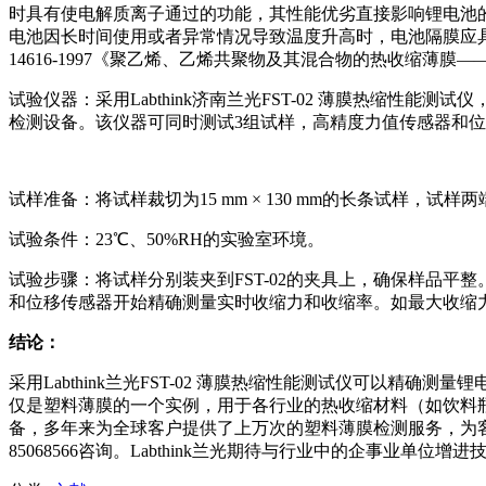
时具有使电解质离子通过的功能，其性能优劣直接影响锂电池的
电池因长时间使用或者异常情况导致温度升高时，电池隔膜应
14616-1997《聚乙烯、乙烯共聚物及其混合物的热收缩薄膜
试验仪器：采用Labthink济南兰光FST-02 薄膜热缩性
检测设备。该仪器可同时测试3组试样，高精度力值传感器和
试样准备：将试样裁切为15 mm × 130 mm的长条试样，试
试验条件：23℃、50%RH的实验室环境。
试验步骤：将试样分别装夹到FST-02的夹具上，确保样品
和位移传感器开始精确测量实时收缩力和收缩率。如最大收缩力在
结论：
采用Labthink兰光FST-02 薄膜热缩性能测试仪可以
仅是塑料薄膜的一个实例，用于各行业的热收缩材料（如饮料瓶
备，多年来为全球客户提供了上万次的塑料薄膜检测服务，为客户提供
85068566咨询。Labthink兰光期待与行业中的企事业单位增