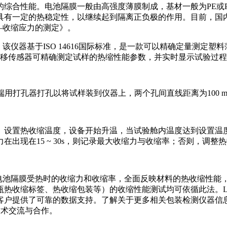
综合性能。电池隔膜一般由高强度薄膜制成，基材一般为PE或
具有一定的热稳定性，以继续起到隔离正负极的作用。目前，国内
——收缩应力的测定》。
能测试仪，该仪器基于ISO 14616国际标准，是一款可以精确定量
位移传感器可精确测定试样的热缩性能参数，并实时显示试验过
样两端用打孔器打孔以将试样装到仪器上，两个孔间直线距离为100 
平整。设置热收缩温度，设备开始升温，当试验舱内温度达到设置
出现在15 ~ 30s，则记录最大收缩力与收缩率；否则，调整
精确测量锂电池隔膜受热时的收缩力和收缩率，全面反映材料的热收
热收缩标签、热收缩包装等）的收缩性能测试均可依循此法。Lab
了可靠的数据支持。了解关于更多相关包装检测仪器信息，您可以登陆w
进技术交流与合作。