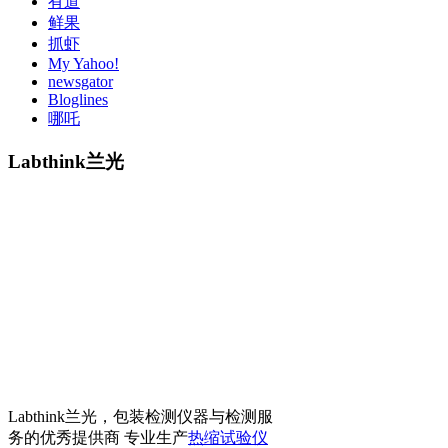
有道
鲜果
抓虾
My Yahoo!
newsgator
Bloglines
哪吒
Labthink兰光
Labthink兰光，包装检测仪器与检测服
务的优秀提供商 专业生产
热缩试验仪