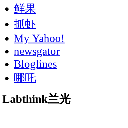
鲜果
抓虾
My Yahoo!
newsgator
Bloglines
哪吒
Labthink兰光