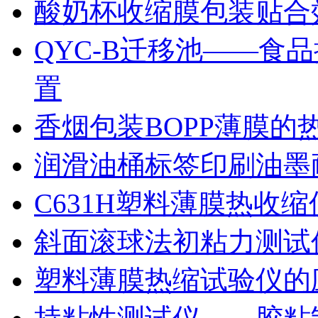
酸奶杯收缩膜包装贴合
QYC-B迁移池——食
置
香烟包装BOPP薄膜的
润滑油桶标签印刷油墨
C631H塑料薄膜热收
斜面滚球法初粘力测试仪
塑料薄膜热缩试验仪的