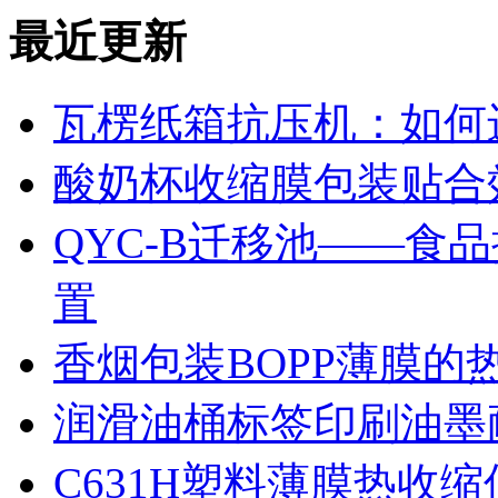
最近更新
瓦楞纸箱抗压机：如何
酸奶杯收缩膜包装贴合
QYC-B迁移池——食
置
香烟包装BOPP薄膜的
润滑油桶标签印刷油墨
C631H塑料薄膜热收