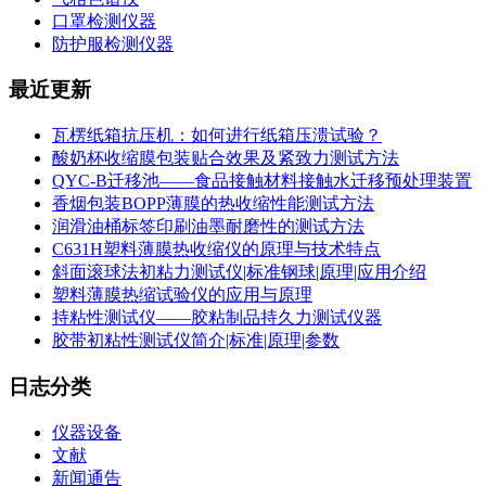
口罩检测仪器
防护服检测仪器
最近更新
瓦楞纸箱抗压机：如何进行纸箱压溃试验？
酸奶杯收缩膜包装贴合效果及紧致力测试方法
QYC-B迁移池——食品接触材料接触水迁移预处理装置
香烟包装BOPP薄膜的热收缩性能测试方法
润滑油桶标签印刷油墨耐磨性的测试方法
C631H塑料薄膜热收缩仪的原理与技术特点
斜面滚球法初粘力测试仪|标准钢球|原理|应用介绍
塑料薄膜热缩试验仪的应用与原理
持粘性测试仪——胶粘制品持久力测试仪器
胶带初粘性测试仪简介|标准|原理|参数
日志分类
仪器设备
文献
新闻通告