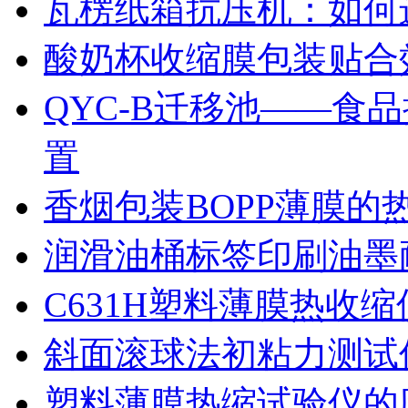
瓦楞纸箱抗压机：如何
酸奶杯收缩膜包装贴合
QYC-B迁移池——食
置
香烟包装BOPP薄膜的
润滑油桶标签印刷油墨
C631H塑料薄膜热收
斜面滚球法初粘力测试仪
塑料薄膜热缩试验仪的