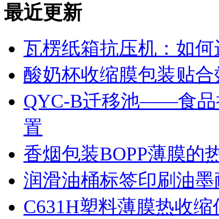
最近更新
瓦楞纸箱抗压机：如何
酸奶杯收缩膜包装贴合
QYC-B迁移池——食
置
香烟包装BOPP薄膜的
润滑油桶标签印刷油墨
C631H塑料薄膜热收