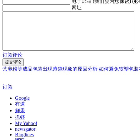
电子邮箱 (我们会为您保密) (必
网址
订阅评论
营养粉等成品包装出现瘪袋现象的原因分析
如何避免软塑包装
订阅
Google
有道
鲜果
抓虾
My Yahoo!
newsgator
Bloglines