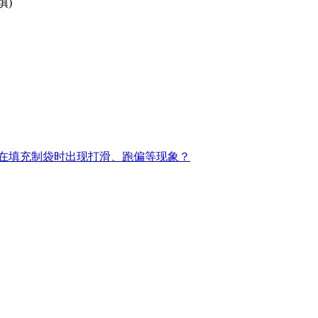
填)
在填充制袋时出现打滑、跑偏等现象？