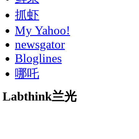
抓虾
My Yahoo!
newsgator
Bloglines
哪吒
Labthink兰光