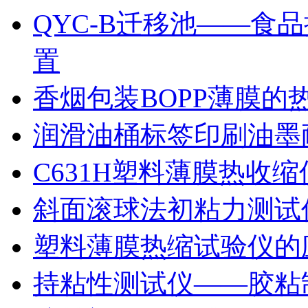
QYC-B迁移池——食
置
香烟包装BOPP薄膜的
润滑油桶标签印刷油墨
C631H塑料薄膜热收
斜面滚球法初粘力测试仪
塑料薄膜热缩试验仪的
持粘性测试仪——胶粘