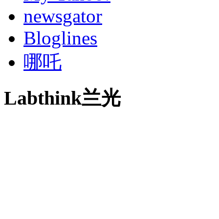
newsgator
Bloglines
哪吒
Labthink兰光